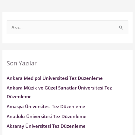
S
e
a
r
Son Yazılar
c
h
Ankara Medipol Üniversitesi Tez Düzenleme
f
Ankara Müzik ve Güzel Sanatlar Üniversitesi Tez
o
Düzenleme
r
Amasya Üniversitesi Tez Düzenleme
:
Anadolu Üniversitesi Tez Düzenleme
Aksaray Üniversitesi Tez Düzenleme