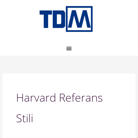
İçeriğe
ANA
atla
MENÜ
Harvard Referans
Stili